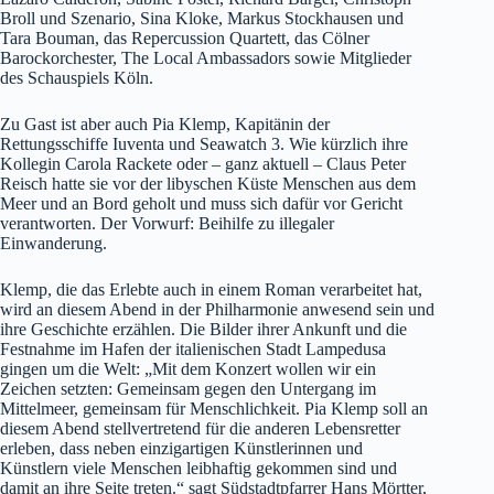
Broll und Szenario, Sina Kloke, Markus Stockhausen und
Tara Bouman, das Repercussion Quartett, das Cölner
Barockorchester, The Local Ambassadors sowie Mitglieder
des Schauspiels Köln.
Zu Gast ist aber auch Pia Klemp, Kapitänin der
Rettungsschiffe Iuventa und Seawatch 3. Wie kürzlich ihre
Kollegin Carola Rackete oder – ganz aktuell – Claus Peter
Reisch hatte sie vor der libyschen Küste Menschen aus dem
Meer und an Bord geholt und muss sich dafür vor Gericht
verantworten. Der Vorwurf: Beihilfe zu illegaler
Einwanderung.
Klemp, die das Erlebte auch in einem Roman verarbeitet hat,
wird an diesem Abend in der Philharmonie anwesend sein und
ihre Geschichte erzählen. Die Bilder ihrer Ankunft und die
Festnahme im Hafen der italienischen Stadt Lampedusa
gingen um die Welt: „Mit dem Konzert wollen wir ein
Zeichen setzten: Gemeinsam gegen den Untergang im
Mittelmeer, gemeinsam für Menschlichkeit. Pia Klemp soll an
diesem Abend stellvertretend für die anderen Lebensretter
erleben, dass neben einzigartigen Künstlerinnen und
Künstlern viele Menschen leibhaftig gekommen sind und
damit an ihre Seite treten.“ sagt Südstadtpfarrer Hans Mörtter,