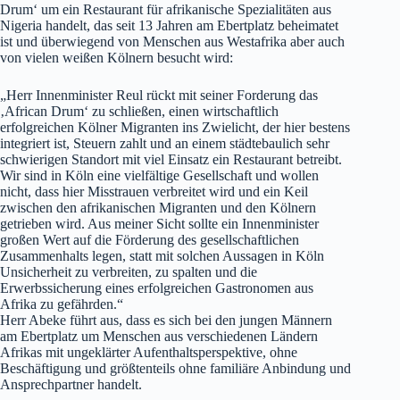
Drum‘ um ein Restaurant für afrikanische Spezialitäten aus
Nigeria handelt, das seit 13 Jahren am Ebertplatz beheimatet
ist und überwiegend von Menschen aus Westafrika aber auch
von vielen weißen Kölnern besucht wird:
„Herr Innenminister Reul rückt mit seiner Forderung das
‚African Drum‘ zu schließen, einen wirtschaftlich
erfolgreichen Kölner Migranten ins Zwielicht, der hier bestens
integriert ist, Steuern zahlt und an einem städtebaulich sehr
schwierigen Standort mit viel Einsatz ein Restaurant betreibt.
Wir sind in Köln eine vielfältige Gesellschaft und wollen
nicht, dass hier Misstrauen verbreitet wird und ein Keil
zwischen den afrikanischen Migranten und den Kölnern
getrieben wird. Aus meiner Sicht sollte ein Innenminister
großen Wert auf die Förderung des gesellschaftlichen
Zusammenhalts legen, statt mit solchen Aussagen in Köln
Unsicherheit zu verbreiten, zu spalten und die
Erwerbssicherung eines erfolgreichen Gastronomen aus
Afrika zu gefährden.“
Herr Abeke führt aus, dass es sich bei den jungen Männern
am Ebertplatz um Menschen aus verschiedenen Ländern
Afrikas mit ungeklärter Aufenthaltsperspektive, ohne
Beschäftigung und größtenteils ohne familiäre Anbindung und
Ansprechpartner handelt.