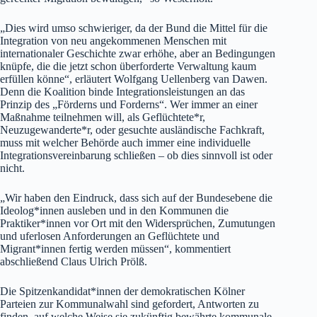
„Dies wird umso schwieriger, da der Bund die Mittel für die
Integration von neu angekommenen Menschen mit
internationaler Geschichte zwar erhöhe, aber an Bedingungen
knüpfe, die die jetzt schon überforderte Verwaltung kaum
erfüllen könne“, erläutert Wolfgang Uellenberg van Dawen.
Denn die Koalition binde Integrationsleistungen an das
Prinzip des „Förderns und Forderns“. Wer immer an einer
Maßnahme teilnehmen will, als Geflüchtete*r,
Neuzugewanderte*r, oder gesuchte ausländische Fachkraft,
muss mit welcher Behörde auch immer eine individuelle
Integrationsvereinbarung schließen – ob dies sinnvoll ist oder
nicht.
„Wir haben den Eindruck, dass sich auf der Bundesebene die
Ideolog*innen ausleben und in den Kommunen die
Praktiker*innen vor Ort mit den Widersprüchen, Zumutungen
und uferlosen Anforderungen an Geflüchtete und
Migrant*innen fertig werden müssen“, kommentiert
abschließend Claus Ulrich Prölß.
Die Spitzenkandidat*innen der demokratischen Kölner
Parteien zur Kommunalwahl sind gefordert, Antworten zu
finden, auf welche Weise sie zukünftig bewährte kommunale