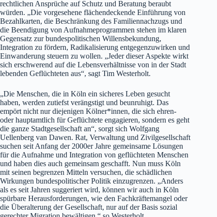
rechtlichen Ansprüche auf Schutz und Beratung beraubt
würden. „Die vorgesehene flächendeckende Einführung von
Bezahlkarten, die Beschränkung des Familiennachzugs und
die Beendigung von Aufnahmeprogrammen stehen im klaren
Gegensatz zur bundespolitischen Willensbekundung,
Integration zu fördern, Radikalisierung entgegenzuwirken und
Einwanderung steuern zu wollen. „Jeder dieser Aspekte wirkt
sich erschwerend auf die Lebensverhältnisse von in der Stadt
lebenden Geflüchteten aus“, sagt Tim Westerholt.
„Die Menschen, die in Köln ein sicheres Leben gesucht
haben, werden zutiefst verängstigt und beunruhigt. Das
empört nicht nur diejenigen Kölner*innen, die sich ehren-
oder hauptamtlich für Geflüchtete engagieren, sondern es geht
die ganze Stadtgesellschaft an“, sorgt sich Wolfgang
Uellenberg van Dawen. Rat, Verwaltung und Zivilgesellschaft
suchen seit Anfang der 2000er Jahre gemeinsame Lösungen
für die Aufnahme und Integration von geflüchteten Menschen
und haben dies auch gemeinsam geschafft. Nun muss Köln
mit seinen begrenzen Mitteln versuchen, die schädlichen
Wirkungen bundespolitischer Politik einzugrenzen. „Anders
als es seit Jahren suggeriert wird, können wir auch in Köln
spürbare Herausforderungen, wie den Fachkräftemangel oder
die Überalterung der Gesellschaft, nur auf der Basis sozial
gerechter Migration bewältigen,“ so Westerholt.