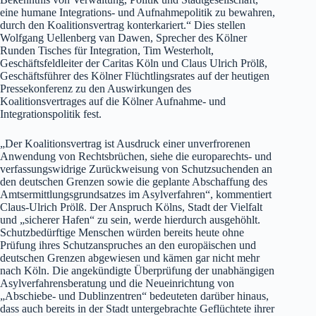
eine humane Integrations- und Aufnahmepolitik zu bewahren,
durch den Koalitionsvertrag konterkariert.“ Dies stellen
Wolfgang Uellenberg van Dawen, Sprecher des Kölner
Runden Tisches für Integration, Tim Westerholt,
Geschäftsfeldleiter der Caritas Köln und Claus Ulrich Prölß,
Geschäftsführer des Kölner Flüchtlingsrates auf der heutigen
Pressekonferenz zu den Auswirkungen des
Koalitionsvertrages auf die Kölner Aufnahme- und
Integrationspolitik fest.
„Der Koalitionsvertrag ist Ausdruck einer unverfrorenen
Anwendung von Rechtsbrüchen, siehe die europarechts- und
verfassungswidrige Zurückweisung von Schutzsuchenden an
den deutschen Grenzen sowie die geplante Abschaffung des
Amtsermittlungsgrundsatzes im Asylverfahren“, kommentiert
Claus-Ulrich Prölß. Der Anspruch Kölns, Stadt der Vielfalt
und „sicherer Hafen“ zu sein, werde hierdurch ausgehöhlt.
Schutzbedürftige Menschen würden bereits heute ohne
Prüfung ihres Schutzanspruches an den europäischen und
deutschen Grenzen abgewiesen und kämen gar nicht mehr
nach Köln. Die angekündigte Überprüfung der unabhängigen
Asylverfahrensberatung und die Neueinrichtung von
„Abschiebe- und Dublinzentren“ bedeuteten darüber hinaus,
dass auch bereits in der Stadt untergebrachte Geflüchtete ihrer