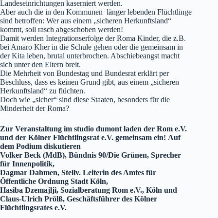
Landeseinrichtungen kaserniert werden.
Aber auch die in den Kommunen länger lebenden Flüchtlinge
sind betroffen: Wer aus einem „sicheren Herkunftsland“
kommt, soll rasch abgeschoben werden!
Damit werden Integrationserfolge der Roma Kinder, die z.B.
bei Amaro Kher in die Schule gehen oder die gemeinsam in
der Kita leben, brutal unterbrochen. Abschiebeangst macht
sich unter den Eltern breit.
Die Mehrheit von Bundestag und Bundesrat erklärt per
Beschluss, dass es keinen Grund gibt, aus einem „sicheren
Herkunftsland“ zu flüchten.
Doch wie „sicher“ sind diese Staaten, besonders für die
Minderheit der Roma?
Zur Veranstaltung im studio dumont laden der Rom e.V.
und der Kölner Flüchtlingsrat e.V. gemeinsam ein! Auf
dem Podium diskutieren
Volker Beck (MdB), Bündnis 90/Die Grünen, Sprecher
für Innenpolitik,
Dagmar Dahmen, Stellv. Leiterin des Amtes für
Öffentliche Ordnung Stadt Köln,
Hasiba Dzemajlji, Sozialberatung Rom e.V., Köln und
Claus-Ulrich Prölß, Geschäftsführer des Kölner
Flüchtlingsrates e.V.