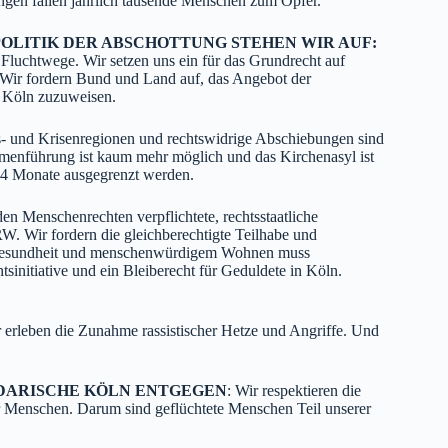
ungen fallen jährlich tausende Menschen zum Opfer.
POLITIK DER ABSCHOTTUNG STEHEN WIR AUF:
 Fluchtwege. Wir setzen uns ein für das Grundrecht auf
 Wir fordern Bund und Land auf, das Angebot der
d Köln zuzuweisen.
- und Krisenregionen und rechtswidrige Abschiebungen sind
mmenführung ist kaum mehr möglich und das Kirchenasyl ist
24 Monate ausgegrenzt werden.
en Menschenrechten verpflichtete, rechtsstaatliche
W. Wir fordern die gleichberechtigte Teilhabe und
t, Gesundheit und menschenwürdigem Wohnen muss
tsinitiative und ein Bleiberecht für Geduldete in Köln.
 erleben die Zunahme rassistischer Hetze und Angriffe. Und
IDARISCHE KÖLN ENTGEGEN
: Wir respektieren die
r Menschen. Darum sind geflüchtete Menschen Teil unserer