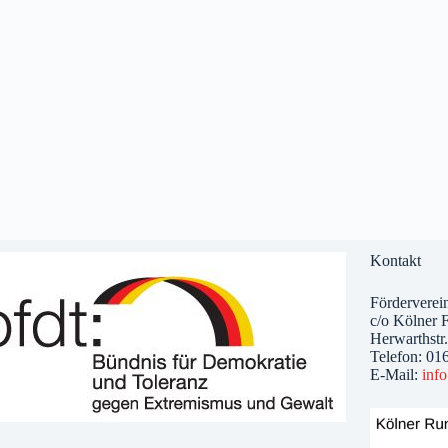
Kontakt
Förderverein
c/o Kölner F
Herwarthstr
Telefon: 01
E-Mail:
inf