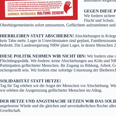
autoritären Regier
GEGEN DIESE 
Wir fordern sichere
Flucht und Schutz.
Oberbürgermeisterin sofort umzusetzen, Geflüchtete aufzunehmen un
HIERBLEIBEN STATT ABSCHIEBEN!
Abschiebungen in Kriegs
kein Tabu mehr. Lager in Unrechtsstaaten sind geplant, Familienzusa
bedroht. Die Landesregierung NRW plant Lager, in denen Menschen 
DIESE POLITIK NEHMEN WIR NICHT HIN:
Wir fordern eine d
Flüchtlingspolitik. Wir fordern: keine Abschiebungen aus Köln und NR
Partizipation geflüchteter Menschen. Ihr Zugang zu Bildung, Arbei
sichergestellt sein. Wir fordern eine sofortige Umsetzung der Bleiberech
SOLIDARITÄT STATT HETZE!
Tag für Tag erleben wir die Angst der Menschen vor Abschiebung. Wir
wir erleben die Ausgrenzung geflüchteter Menschen im Alltag.
DER HETZE UND ANGSTMACHE SETZEN WIR DAS SOL
angeborene Würde und die gleichen und unveräußerlichen Rechte alle
Gesellschaft.