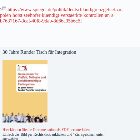

5
https://www.spiegel.de/politik/deutschland/grenzgebiet-zu-
polen-horst-seehofer-kuendigt-verstaerkte-kontrollen-an-a-
b7637167-3eaf-40f8-9dab-8d66a95b6c5f
30 Jahre Runder Tisch für Integration
Hier können Sie die Dokumentation als PDF herunterladen.
Einfach das Bild per Rechtsklick anklicken und "Ziel speichern unter"
auswählen.