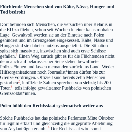
Flüchtende Menschen sind von Kälte, Nässe, Hunger und
Tod bedroht
Dort befinden sich Menschen, die versuchen über Belarus in
die EU zu fliehen, schon seit Wochen in einer katastrophalen
Lage. Gewaltvoll werden sie an der Einreise nach Polen
gehindert und im Grenzgebiet eingekesselt. Kälte, Nässe und
Hunger sind sie dabei schutzlos ausgeliefert. Die Situation
spitzt sich massiv zu, inzwischen sind auch erste Schüsse
1
gefallen.
Einen Weg zurück gibt es für die Flüchtenden nicht,
denn auch auf belarussischer Seite stehen bewaffnete
Polizist*innen und lassen niemanden zurück ins Land. Weder
Hilfsorganisationen noch Journalist*innen dürfen bis zur
Grenze vordringen. Offiziell sind bereits zehn Menschen
2
gestorben
, inoffizielle Zahlen sprechen von siebzig bis 200
3
Toten
, teils infolge gewaltsamer Pushbacks von polnischen
Grenzsoldat*innen.
Polen höhlt den Rechtsstaat systematisch weiter aus
Solche Pushbacks hat das polnische Parlament Mitte Oktober
für legitim erklärt und gleichzeitig die ungeprüfte Ablehnung
4
von Asylanträgen erlaubt.
Der Rechtsstaat wird somit