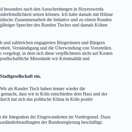
d besonders nach den Ausschreitungen in Hoyerswerda
nderfeindlichkeit setzen können. Ich habe damals mit Hilmar
 jüdische Zusammenarbeit die Initiative und zu einem Runden
ngjähriger Sprecher des Runden Tisches und damals Kölner
 und zahlreichen engagierten Bürgerinnen und Bürgern
enheit, Verständigung und die Überwindung von Vorurteilen.
orgelegt, in dem sich diese verpflichteten nicht auf Kosten
sellschaftliche Missstände wir Kriminalität und
tadtgesellschaft ein.
 Wir als Runder Tisch haben immer wieder die
m gemacht, dass wir in Köln entschieden dem Hass und der
urch hat sich das politische Klima in Köln positiv
eht die Integration der Eingewanderten im Vordergrund. Dazu
Ausländerbeauftragten der Bundesregierung beschäftigt: