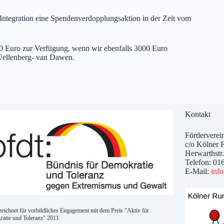
r Integration eine Spendenverdopplungsaktion in der Zeit vom
00 Euro zur Verfügung, wenn wir ebenfalls 3000 Euro
g Uellenberg- van Dawen.
Kontakt
Förderverein
c/o Kölner F
Herwarthstr
Telefon: 01
E-Mail:
inf
eichnet für vorbildliches Engagement mit dem Preis "Aktiv für
atie und Toleranz" 2011