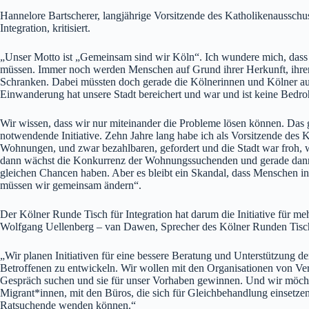
Hannelore Bartscherer, langjährige Vorsitzende des Katholikenausschus
Integration, kritisiert.
„Unser Motto ist „Gemeinsam sind wir Köln“. Ich wundere mich, dass 
müssen. Immer noch werden Menschen auf Grund ihrer Herkunft, ihrer 
Schranken. Dabei müssten doch gerade die Kölnerinnen und Kölner aus
Einwanderung hat unsere Stadt bereichert und war und ist keine Bedr
Wir wissen, dass wir nur miteinander die Probleme lösen können. Das 
notwendende Initiative. Zehn Jahre lang habe ich als Vorsitzende des
Wohnungen, und zwar bezahlbaren, gefordert und die Stadt war froh
dann wächst die Konkurrenz der Wohnungssuchenden und gerade dann 
gleichen Chancen haben. Aber es bleibt ein Skandal, dass Menschen i
müssen wir gemeinsam ändern“.
Der Kölner Runde Tisch für Integration hat darum die Initiative für 
Wolfgang Uellenberg – van Dawen, Sprecher des Kölner Runden Tische
„Wir planen Initiativen für eine bessere Beratung und Unterstützung 
Betroffenen zu entwickeln. Wir wollen mit den Organisationen von Ve
Gespräch suchen und sie für unser Vorhaben gewinnen. Und wir möch
Migrant*innen, mit den Büros, die sich für Gleichbehandlung einsetzen
Ratsuchende wenden können.“