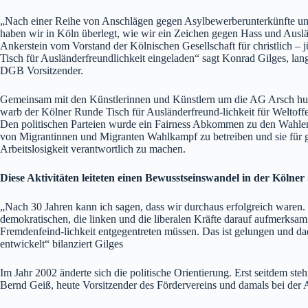
„Nach einer Reihe von Anschlägen gegen Asylbewerberunterkünfte un
haben wir in Köln überlegt, wie wir ein Zeichen gegen Hass und Auslä
Ankerstein vom Vorstand der Kölnischen Gesellschaft für christlich –
Tisch für Ausländerfreundlichkeit eingeladen“ sagt Konrad Gilges, la
DGB Vorsitzender.
Gemeinsam mit den Künstlerinnen und Künstlern um die AG Arsch huh
warb der Kölner Runde Tisch für Ausländerfreund-lichkeit für Weltoff
Den politischen Parteien wurde ein Fairness Abkommen zu den Wahlen v
von Migrantinnen und Migranten Wahlkampf zu betreiben und sie für ge
Arbeitslosigkeit verantwortlich zu machen.
Diese Aktivitäten leiteten einen Bewusstseinswandel in der Kölner S
„Nach 30 Jahren kann ich sagen, dass wir durchaus erfolgreich waren.
demokratischen, die linken und die liberalen Kräfte darauf aufmerksa
Fremdenfeind-lichkeit entgegentreten müssen. Das ist gelungen und dad
entwickelt“ bilanziert Gilges
Im Jahr 2002 änderte sich die politische Orientierung. Erst seitdem st
Bernd Geiß, heute Vorsitzender des Fördervereins und damals bei der 