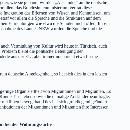
g der, wie sie genannt wurden „Ausländer“ an die deutsche
vor allem das Bundesinnenministerium vertrat diese
te Integration das Erlernen von Wissen und Kenntnissen, um
betraf vor allem die Sprache und die Strukturen auf dem
chen Einrichtungen wie etwa die Schulen nicht offen, für ein
Ausnahme des Landes NRW wurden die Sprache und die
t auch Vermittlung von Kultur wird heute in Türkisch, auch
 Problem bleibt die politische Beteiligung der
erte aus der EU, aber immer noch nicht etwa für die
n deutsche Angelegenheit, so hat sich dies in den letzten
geringe Organisiertheit von Migrantinnen und Migranten. Es
 Runde Tisch ebenso wie die damalige Ausländerbeauftragte,
r mit ihnen bewegt hat. Dies hat sich grundlegend geändert.
anisationen der Migrantinnen und Migranten ihre Interessen
llem bei der Wohnungssuche