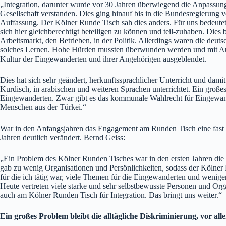
„Integration, darunter wurde vor 30 Jahren überwiegend die Anpassun
Gesellschaft verstanden. Dies ging hinauf bis in die Bundesregierung 
Auffassung. Der Kölner Runde Tisch sah dies anders. Für uns bedeute
sich hier gleichberechtigt beteiligen zu können und teil-zuhaben. Dies 
Arbeitsmarkt, den Betrieben, in der Politik. Allerdings waren die deuts
solches Lernen. Hohe Hürden mussten überwunden werden und mit 
Kultur der Eingewanderten und ihrer Angehörigen ausgeblendet.
Dies hat sich sehr geändert, herkunftssprachlicher Unterricht und dami
Kurdisch, in arabischen und weiteren Sprachen unterrichtet. Ein großes
Eingewanderten. Zwar gibt es das kommunale Wahlrecht für Eingewand
Menschen aus der Türkei.“
War in den Anfangsjahren das Engagement am Runden Tisch eine fast rei
Jahren deutlich verändert. Bernd Geiss:
„Ein Problem des Kölner Runden Tisches war in den ersten Jahren die 
gab zu wenig Organisationen und Persönlichkeiten, sodass der Kölner
für die ich tätig war, viele Themen für die Eingewanderten und wenige
Heute vertreten viele starke und sehr selbstbewusste Personen und Org
auch am Kölner Runden Tisch für Integration. Das bringt uns weiter.“
Ein großes Problem bleibt die alltägliche Diskriminierung, vor a