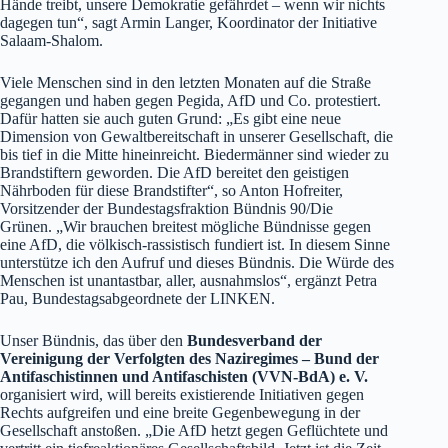
Hände treibt, unsere Demokratie gefährdet – wenn wir nichts
dagegen tun“, sagt Armin Langer, Koordinator der Initiative
Salaam-Shalom.
Viele Menschen sind in den letzten Monaten auf die Straße
gegangen und haben gegen Pegida, AfD und Co. protestiert.
Dafür hatten sie auch guten Grund: „Es gibt eine neue
Dimension von Gewaltbereitschaft in unserer Gesellschaft, die
bis tief in die Mitte hineinreicht. Biedermänner sind wieder zu
Brandstiftern geworden. Die AfD bereitet den geistigen
Nährboden für diese Brandstifter“, so Anton Hofreiter,
Vorsitzender der Bundestagsfraktion Bündnis 90/Die
Grünen. „Wir brauchen breitest mögliche Bündnisse gegen
eine AfD, die völkisch-rassistisch fundiert ist. In diesem Sinne
unterstütze ich den Aufruf und dieses Bündnis. Die Würde des
Menschen ist unantastbar, aller, ausnahmslos“, ergänzt Petra
Pau, Bundestagsabgeordnete der LINKEN.
Unser Bündnis, das über den
Bundesverband der
Vereinigung der Verfolgten des Naziregimes – Bund der
Antifaschistinnen und Antifaschisten (VVN-BdA) e. V.
organisiert wird, will bereits existierende Initiativen gegen
Rechts aufgreifen und eine breite Gegenbewegung in der
Gesellschaft anstoßen. „Die AfD hetzt gegen Geflüchtete und